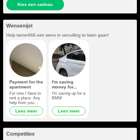
Kies een cadeau
Wensenijst
Help
tamer666
een wens in vervulling te laten gaan!
Payment for the
I'm saving
apartment
money for...
For now I have to
I'm saving up for a
rent a place. Any
BMW
help from you
would be most
Lees meer
Lees meer
welcome. THANK
YOU!
Competities