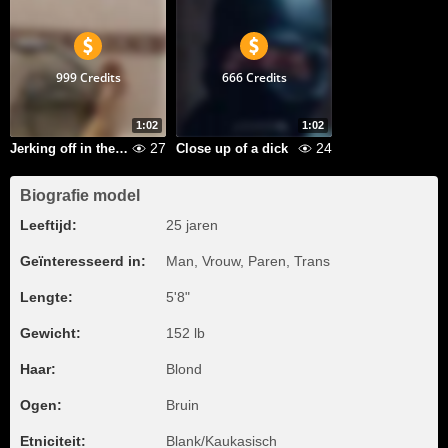
999 Credits
666 Credits
1:02
1:02
27
24
Jerking off in the bathroom
Close up of a dick
Biografie model
Leeftijd:
25 jaren
Geïnteresseerd in:
Man, Vrouw, Paren, Trans
Lengte:
5'8"
Gewicht:
152 lb
Haar:
Blond
Ogen:
Bruin
Etniciteit:
Blank/Kaukasisch